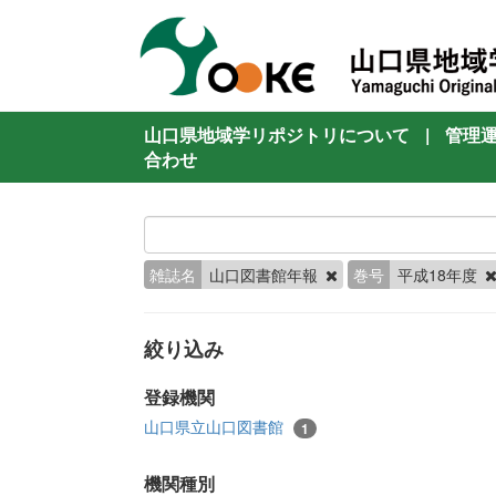
山口県地域学リポジトリについて
|
管理
合わせ
雑誌名
山口図書館年報
巻号
平成18年度
絞り込み
登録機関
山口県立山口図書館
1
機関種別