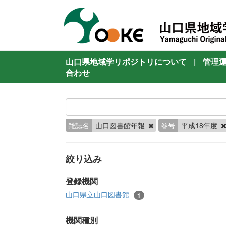
山口県地域学リポジトリについて
|
管理
合わせ
雑誌名
山口図書館年報
巻号
平成18年度
絞り込み
登録機関
山口県立山口図書館
1
機関種別