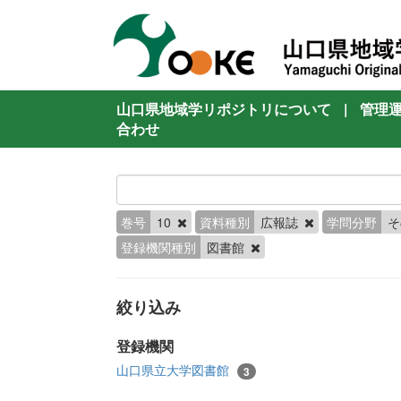
山口県地域学リポジトリについて
|
管理
合わせ
巻号
10
資料種別
広報誌
学問分野
登録機関種別
図書館
絞り込み
登録機関
山口県立大学図書館
3