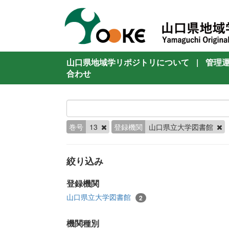
山口県地域学リポジトリについて
|
管理
合わせ
巻号
13
登録機関
山口県立大学図書館
絞り込み
登録機関
山口県立大学図書館
2
機関種別