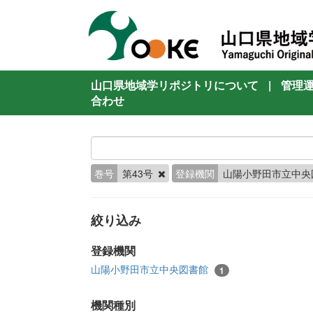
山口県地域学リポジトリについて
|
管理
合わせ
巻号
第43号
登録機関
山陽小野田市立中央
絞り込み
登録機関
山陽小野田市立中央図書館
1
機関種別