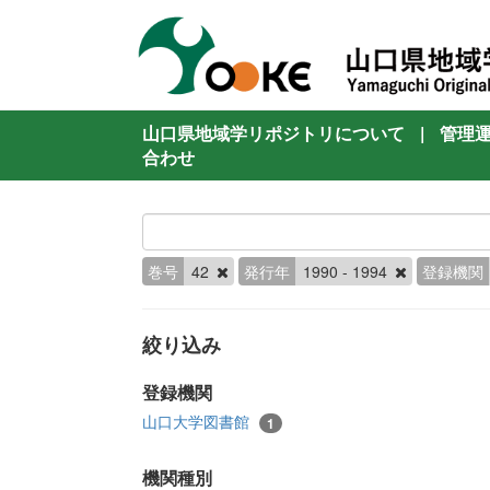
山口県地域学リポジトリについて
|
管理
合わせ
巻号
42
発行年
1990 - 1994
登録機関
絞り込み
登録機関
山口大学図書館
1
機関種別