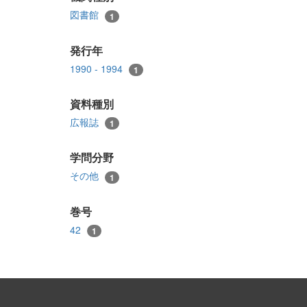
図書館
1
発行年
1990 - 1994
1
資料種別
広報誌
1
学問分野
その他
1
巻号
42
1