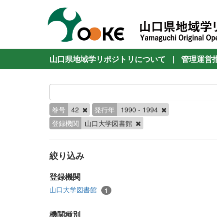
山口県地域学リポジトリについて
|
管理運営
巻号
42
発行年
1990 - 1994
登録機関
山口大学図書館
絞り込み
登録機関
山口大学図書館
1
機関種別