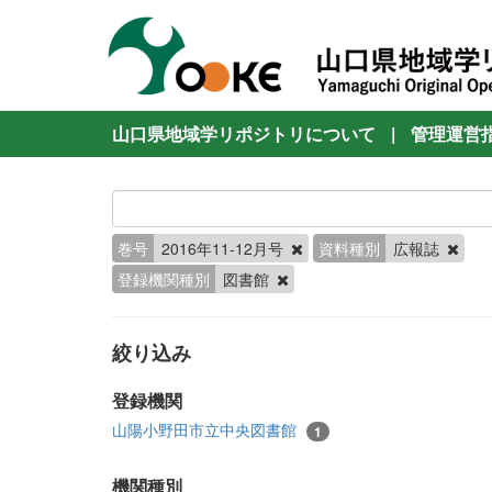
山口県地域学リポジトリについて
|
管理運営
巻号
2016年11-12月号
資料種別
広報誌
登録機関種別
図書館
絞り込み
登録機関
山陽小野田市立中央図書館
1
機関種別