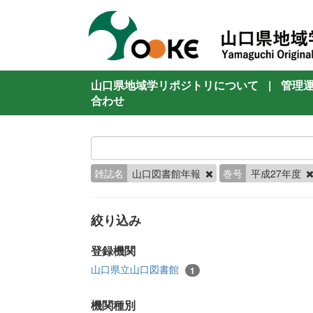
山口県地域学リポジトリについて
|
管理
合わせ
雑誌名
山口図書館年報
巻号
平成27年度
絞り込み
登録機関
山口県立山口図書館
1
機関種別