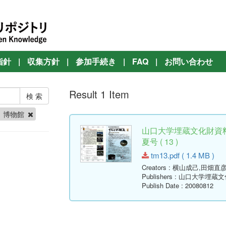
指針
|
収集方針
|
参加手続き
|
FAQ
|
お問い合わせ
Result 1 Item
博物館
山口大学埋蔵文化財資料
夏号 ( 13 )
tm13.pdf ( 1.4 MB )
Creators
: 横山成己,田畑直
Publishers
: 山口大学埋蔵
Publish Date
: 20080812