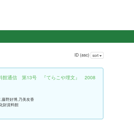
ID (asc)
sort
館通信 第13号 『てらこや埋文』 2008
彦,藤野好博,乃美友香
文化財資料館