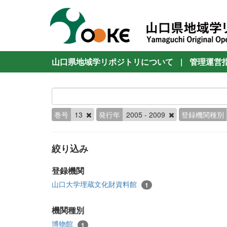
山口県地域学リポジトリについて
|
管理運営
巻号
13
発行年
2005 - 2009
登録機関種別
絞り込み
登録機関
山口大学埋蔵文化財資料館
1
機関種別
博物館
1