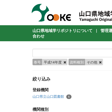
山口県地域学リポジトリについて
|
管理
合わせ
巻号
平成14年度
資料種別
その他
絞り込み
登録機関
山口県立山口図書館
1
機関種別