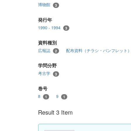
博物館
3
発行年
1990 - 1994
3
資料種別
広報誌
配布資料（チラシ・パンフレット
2
学問分野
考古学
3
巻号
8
9
1
1
Result 3 Item