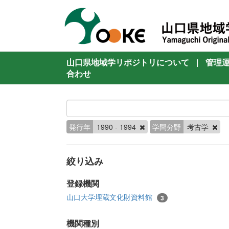
山口県地域学リポジトリについて
|
管理
合わせ
発行年
1990 - 1994
学問分野
考古学
絞り込み
登録機関
山口大学埋蔵文化財資料館
3
機関種別