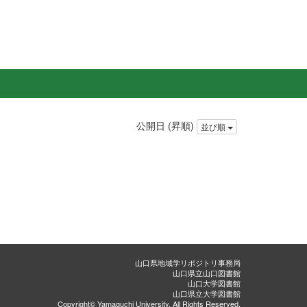
公開日 (昇順)
並び順
山口県地域学リポジトリ事務局
山口県立山口図書館
山口大学図書館
山口県立大学図書館
Copyright© Yamaguchi University, All Rights Reserved.