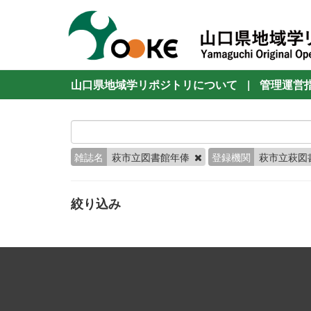
山口県地域学リポジトリについて
|
管理運営
雑誌名
萩市立図書館年俸
登録機関
萩市立萩図
絞り込み