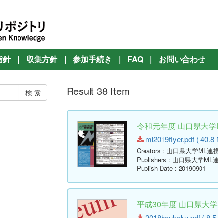
指針
|
収集方針
|
参加手続き
|
FAQ
|
お問い合わせ
Result 38 Item
令和元年度 山口県大学
ml2019flyer.pdf ( 40.8
Creators
: 山口県大学ML
Publishers
: 山口県大学M
Publish Date
: 20190901
平成30年度 山口県大
2018houkoku.pdf ( 8.5