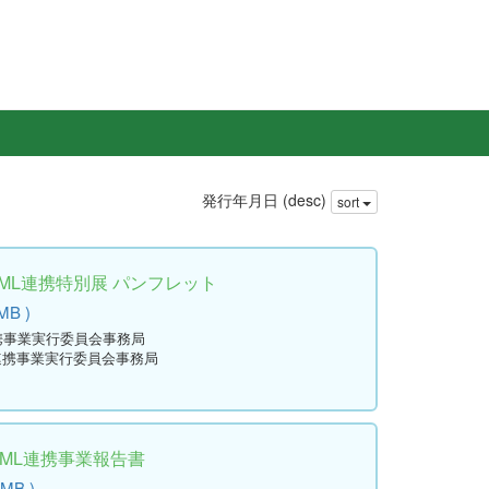
発行年月日 (desc)
sort
ML連携特別展 パンフレット
 MB )
連携事業実行委員会事務局
L連携事業実行委員会事務局
学ML連携事業報告書
 MB )