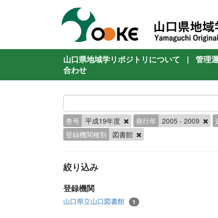
山口県地域学リポジトリについて
|
管理
合わせ
巻号
平成19年度
発行年
2005 - 2009
登録機関種別
図書館
絞り込み
登録機関
山口県立山口図書館
1