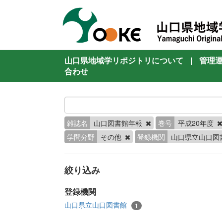
山口県地域学リポジトリについて
|
管理
合わせ
雑誌名
山口図書館年報
巻号
平成20年度
学問分野
その他
登録機関
山口県立山口図
絞り込み
登録機関
山口県立山口図書館
1