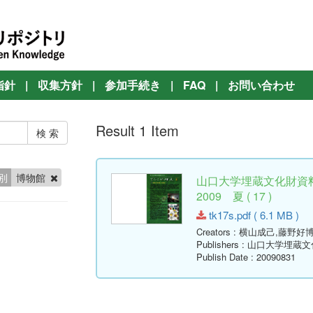
指針
|
収集方針
|
参加手続き
|
FAQ
|
お問い合わせ
Result 1 Item
別
博物館
山口大学埋蔵文化財資
2009 夏 ( 17 )
tk17s.pdf ( 6.1 MB )
Creators
: 横山成己,藤野好
Publishers
: 山口大学埋蔵
Publish Date
: 20090831