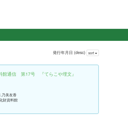
発行年月日 (desc)
sort
料館通信 第17号 『てらこや埋文』
博,乃美友香
文化財資料館