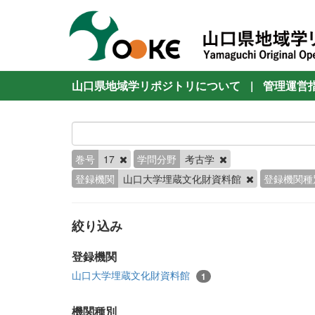
山口県地域学リポジトリについて
|
管理運営
巻号
17
学問分野
考古学
登録機関
山口大学埋蔵文化財資料館
登録機関種
絞り込み
登録機関
山口大学埋蔵文化財資料館
1
機関種別