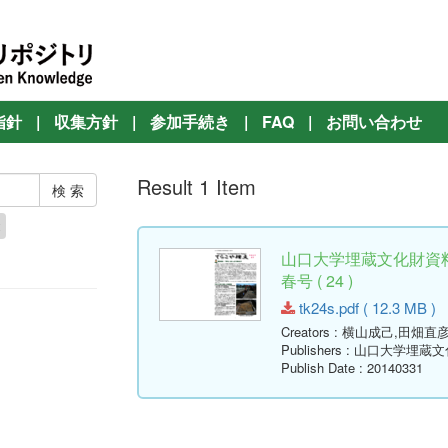
指針
|
収集方針
|
参加手続き
|
FAQ
|
お問い合わせ
Result 1 Item
山口大学埋蔵文化財資料
春号 ( 24 )
tk24s.pdf ( 12.3 MB )
Creators
: 横山成己,田畑直
Publishers
: 山口大学埋蔵
Publish Date
: 20140331