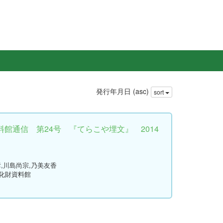
発行年月日 (asc)
sort
館通信 第24号 『てらこや埋文』 2014
彦,川島尚宗,乃美友香
文化財資料館