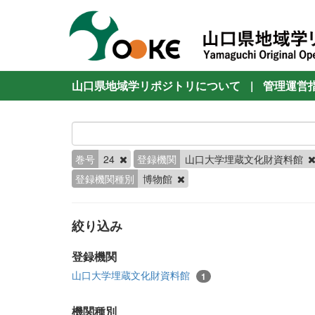
山口県地域学リポジトリについて
|
管理運営
巻号
24
登録機関
山口大学埋蔵文化財資料館
登録機関種別
博物館
絞り込み
登録機関
山口大学埋蔵文化財資料館
1
機関種別