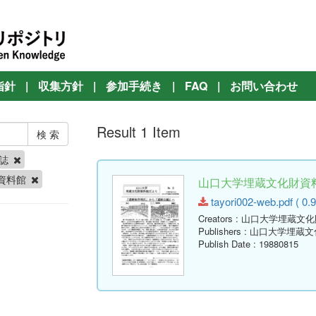
指針
|
収集方針
|
参加手続き
|
FAQ
|
お問い合わせ
Result 1 Item
報誌
資料館
山口大学埋蔵文化財資料館
tayori002-web.pdf ( 0.
Creators
: 山口大学埋蔵文
Publishers
: 山口大学埋蔵
Publish Date
: 19880815