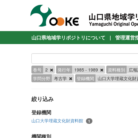
山口県地域学リポジトリについて
|
管理運営
巻号
2
発行年
1985 - 1989
資料種別
広
学問分野
考古学
登録機関
山口大学埋蔵文化財
絞り込み
登録機関
山口大学埋蔵文化財資料館
1
機関種別