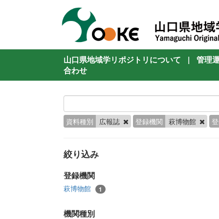
山口県地域学リポジトリについて
|
管理
合わせ
資料種別
広報誌
登録機関
萩博物館
登
絞り込み
登録機関
萩博物館
1
機関種別