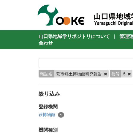
山口県地域学リポジトリについて
|
管理
合わせ
雑誌名
萩市郷土博物館研究報告
巻号
5
絞り込み
登録機関
萩博物館
1
機関種別