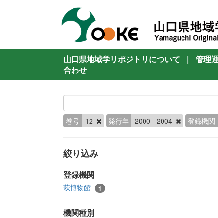
山口県地域学リポジトリについて
|
管理
合わせ
巻号
12
発行年
2000 - 2004
登録機関
絞り込み
登録機関
萩博物館
1
機関種別