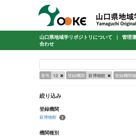
山口県地域学リポジトリについて
|
管理
合わせ
巻号
12
登録機関
萩博物館
登録機関
絞り込み
登録機関
萩博物館
1
機関種別