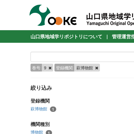
山口県地域学リポジトリについて
|
管理運営
巻号
9
登録機関
萩博物館
絞り込み
登録機関
萩博物館
1
機関種別
博物館
1