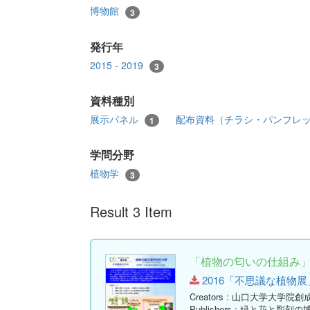
博物館
3
発行年
2015 - 2019
3
資料種別
展示パネル
配布資料（チラシ・パンフレ
1
学問分野
植物学
3
Result 3 Item
「植物の匂いの仕組み
2016「不思議な植物展」展示
Creators
: 山口大学大学院創
Publishers
: 緑と花と彫刻の