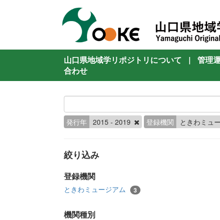
山口県地域学リポジトリについて
|
管理
合わせ
発行年
2015 - 2019
登録機関
ときわミュ
絞り込み
登録機関
ときわミュージアム
3
機関種別