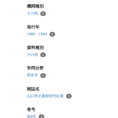
機関種別
その他
1
発行年
1980 - 1984
1
資料種別
その他
1
学問分野
歴史学
1
雑誌名
山口県文書館研究紀要
1
巻号
第9号
1