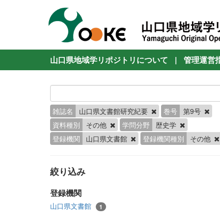
山口県地域学リポジトリについて
|
管理運営
雑誌名
山口県文書館研究紀要
巻号
第9号
資料種別
その他
学問分野
歴史学
登録機関
山口県文書館
登録機関種別
その他
絞り込み
登録機関
山口県文書館
1