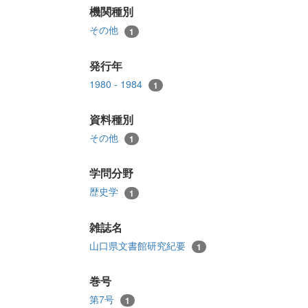
機関種別
その他
1
発行年
1980 - 1984
1
資料種別
その他
1
学問分野
歴史学
1
雑誌名
山口県文書館研究紀要
1
巻号
第7号
1