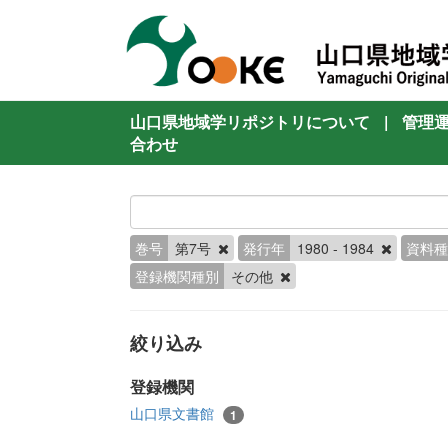
山口県地域学リポジトリについて
|
管理
合わせ
巻号
第7号
発行年
1980 - 1984
資料種
登録機関種別
その他
絞り込み
登録機関
山口県文書館
1