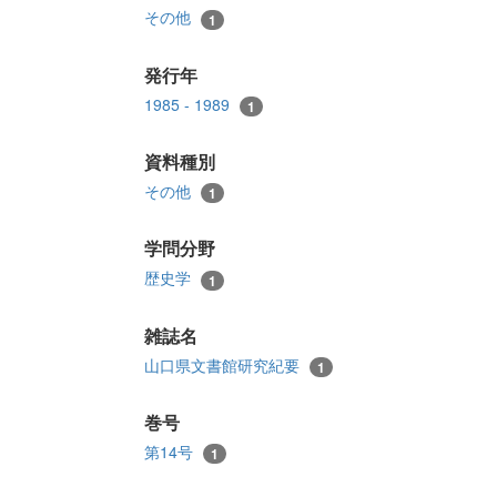
その他
1
発行年
1985 - 1989
1
資料種別
その他
1
学問分野
歴史学
1
雑誌名
山口県文書館研究紀要
1
巻号
第14号
1