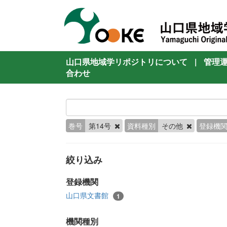
山口県地域学リポジトリについて
|
管理
合わせ
巻号
第14号
資料種別
その他
登録機
絞り込み
登録機関
山口県文書館
1
機関種別