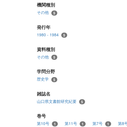
機関種別
その他
5
発行年
1980 - 1984
5
資料種別
その他
5
学問分野
歴史学
5
雑誌名
山口県文書館研究紀要
5
巻号
第10号
第11号
第7号
第8
1
1
1