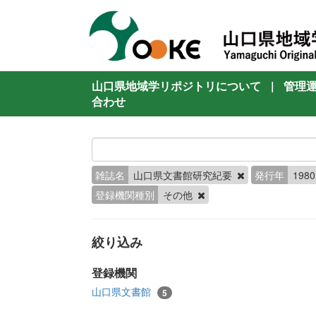
山口県地域学リポジトリについて
|
管理
合わせ
雑誌名
山口県文書館研究紀要
発行年
1980
登録機関種別
その他
絞り込み
登録機関
山口県文書館
5