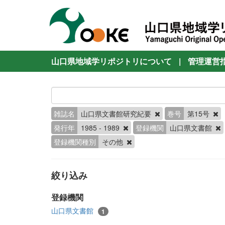
山口県地域学リポジトリについて
|
管理運営
雑誌名
山口県文書館研究紀要
巻号
第15号
発行年
1985 - 1989
登録機関
山口県文書館
登録機関種別
その他
絞り込み
登録機関
山口県文書館
1