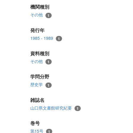
機関種別
その他
1
発行年
1985 - 1989
1
資料種別
その他
1
学問分野
歴史学
1
雑誌名
山口県文書館研究紀要
1
巻号
第15号
1