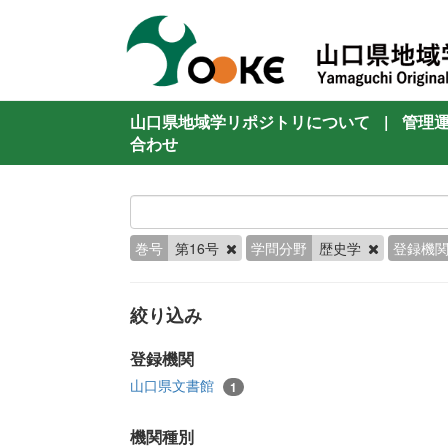
山口県地域学リポジトリについて
|
管理
合わせ
巻号
第16号
学問分野
歴史学
登録機
絞り込み
登録機関
山口県文書館
1
機関種別