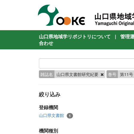
山口県地域学リポジトリについて
|
管理
合わせ
雑誌名
山口県文書館研究紀要
巻号
第11
絞り込み
登録機関
山口県文書館
1
機関種別