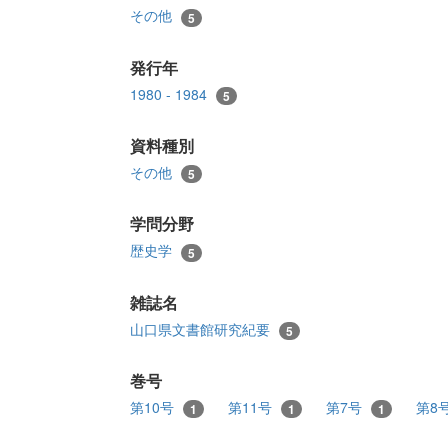
その他
5
発行年
1980 - 1984
5
資料種別
その他
5
学問分野
歴史学
5
雑誌名
山口県文書館研究紀要
5
巻号
第10号
第11号
第7号
第8
1
1
1