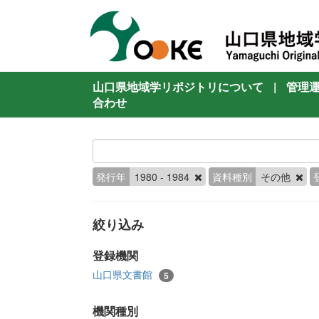
山口県地域学リポジトリについて
|
管理
合わせ
発行年
1980 - 1984
資料種別
その他
絞り込み
登録機関
山口県文書館
5
機関種別