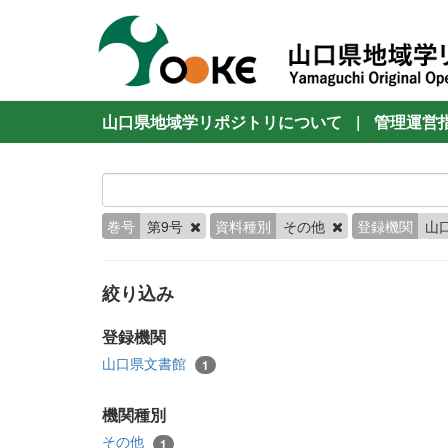
山口県地域学リポジトリについて
|
管理運営
巻号
第9号
資料種別
その他
登録機関
山
絞り込み
登録機関
山口県文書館
1
機関種別
その他
1