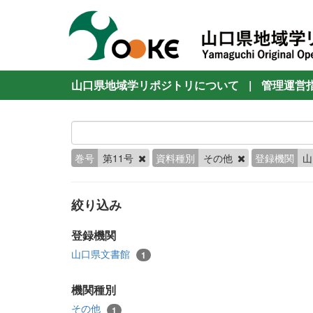
山口県地域学リポジトリについて
|
管理運営
巻号
第11号
資料種別
その他
登録機関
山
絞り込み
登録機関
山口県文書館
1
機関種別
その他
1