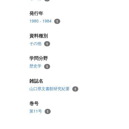
発行年
1980 - 1984
1
資料種別
その他
1
学問分野
歴史学
1
雑誌名
山口県文書館研究紀要
1
巻号
第11号
1