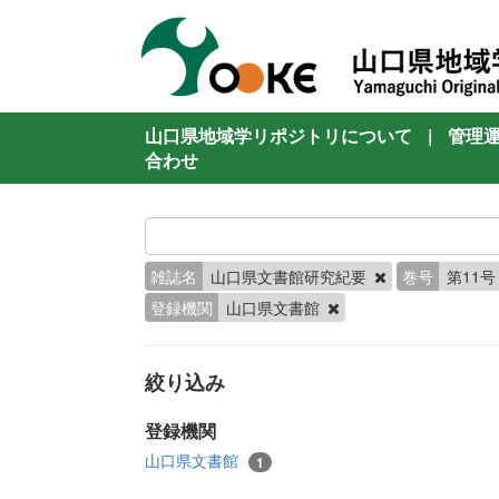
山口県地域学リポジトリについて
|
管理
合わせ
雑誌名
山口県文書館研究紀要
巻号
第11
登録機関
山口県文書館
絞り込み
登録機関
山口県文書館
1