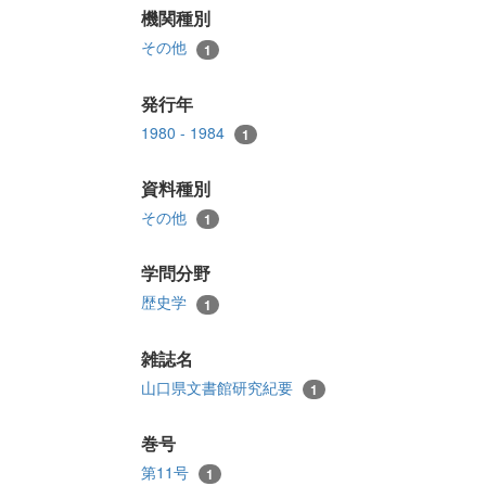
機関種別
その他
1
発行年
1980 - 1984
1
資料種別
その他
1
学問分野
歴史学
1
雑誌名
山口県文書館研究紀要
1
巻号
第11号
1