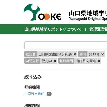
山口県地域学リポジトリについて
|
管理運営
雑誌名
山口県文書館研究紀要
巻号
第11号
学問分野
歴史学
登録機関
山口県文書館
絞り込み
登録機関
山口県文書館
1
機関種別