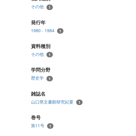
その他
1
発行年
1980 - 1984
1
資料種別
その他
1
学問分野
歴史学
1
雑誌名
山口県文書館研究紀要
1
巻号
第11号
1