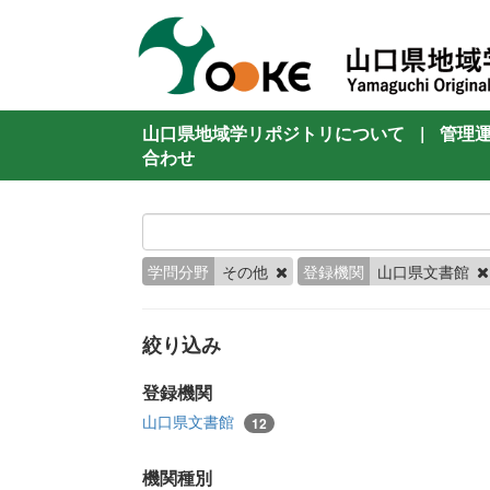
山口県地域学リポジトリについて
|
管理
合わせ
学問分野
その他
登録機関
山口県文書館
絞り込み
登録機関
山口県文書館
12
機関種別