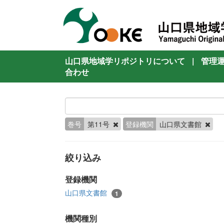
山口県地域学リポジトリについて
|
管理
合わせ
巻号
第11号
登録機関
山口県文書館
絞り込み
登録機関
山口県文書館
1
機関種別