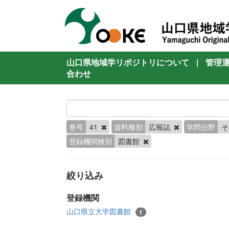
山口県地域学リポジトリについて
|
管理
合わせ
巻号
41
資料種別
広報誌
学問分野
登録機関種別
図書館
絞り込み
登録機関
山口県立大学図書館
1