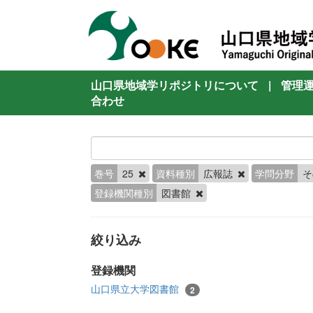
山口県地域学リポジトリについて
|
管理
合わせ
巻号
25
資料種別
広報誌
学問分野
登録機関種別
図書館
絞り込み
登録機関
山口県立大学図書館
2