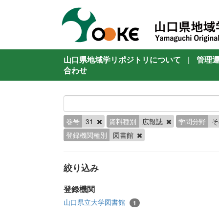
山口県地域学リポジトリについて
|
管理
合わせ
巻号
31
資料種別
広報誌
学問分野
登録機関種別
図書館
絞り込み
登録機関
山口県立大学図書館
1