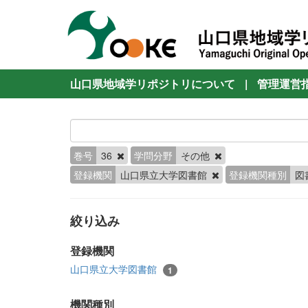
山口県地域学リポジトリについて
|
管理運営
巻号
36
学問分野
その他
登録機関
山口県立大学図書館
登録機関種別
図
絞り込み
登録機関
山口県立大学図書館
1
機関種別