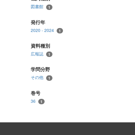
図書館
1
発行年
2020 - 2024
1
資料種別
広報誌
1
学問分野
その他
1
巻号
36
1