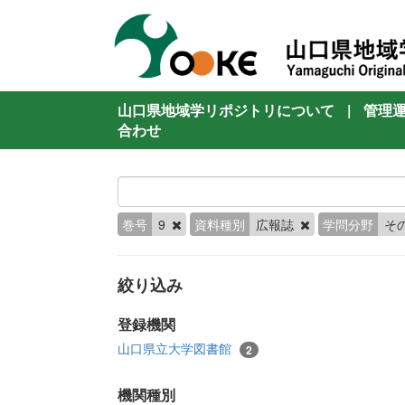
山口県地域学リポジトリについて
|
管理
合わせ
巻号
9
資料種別
広報誌
学問分野
そ
絞り込み
登録機関
山口県立大学図書館
2
機関種別