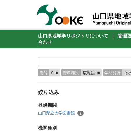
山口県地域学リポジトリについて
|
管理
合わせ
巻号
9
資料種別
広報誌
学問分野
そ
絞り込み
登録機関
山口県立大学図書館
2
機関種別