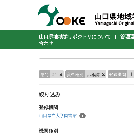
山口県地域学リポジトリについて
|
管理
合わせ
巻号
31
資料種別
広報誌
登録機関
山
絞り込み
登録機関
山口県立大学図書館
1
機関種別