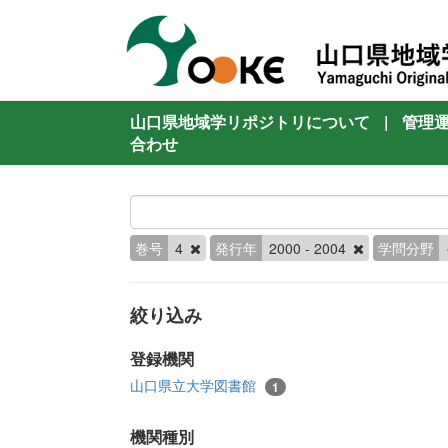
山口県地域学リポジトリについて
|
管理
合わせ
巻号
4
発行年
2000 - 2004
学問分野
絞り込み
登録機関
山口県立大学図書館
1
機関種別