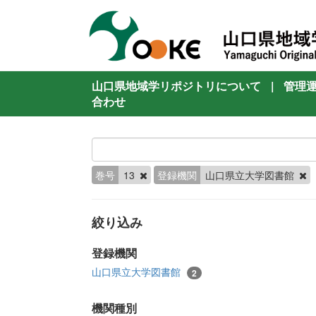
山口県地域学リポジトリについて
|
管理
合わせ
巻号
13
登録機関
山口県立大学図書館
絞り込み
登録機関
山口県立大学図書館
2
機関種別