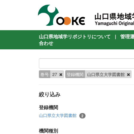
山口県地域学リポジトリについて
|
管理
合わせ
巻号
27
登録機関
山口県立大学図書館
絞り込み
登録機関
山口県立大学図書館
2
機関種別