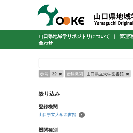
山口県地域学リポジトリについて
|
管理
合わせ
巻号
32
登録機関
山口県立大学図書館
絞り込み
登録機関
山口県立大学図書館
1
機関種別